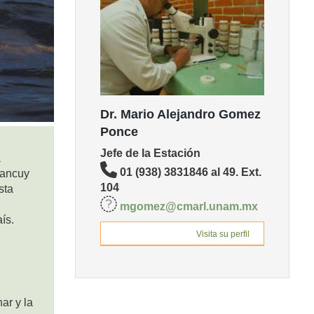
Dr. Mario Alejandro Gomez
Ponce
Jefe de la Estación
a
01 (938) 3831846 al 49. Ext.
bancuy
104
sta
mgomez@cmarl.unam.mx
ís.
Visita su perfil
ar y la