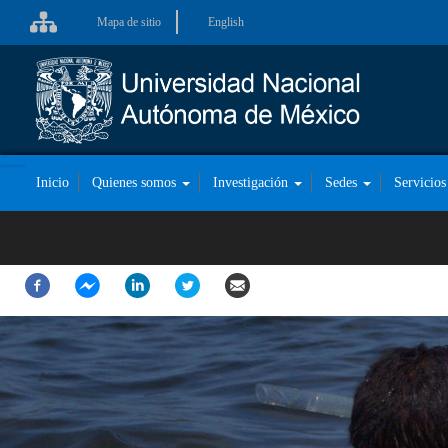
Pasar
Mapa de sitio
English
al
contenido
principal
Inicio
Quienes somos
Investigación
Sedes
Servicios