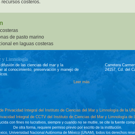
 recursos costeros.
n
 costeras
onas de pasto marino
cional en laguas costeras
ar y Limnología
difusión de las ciencias del mar y la
Carretera Carmen
uir al conocimiento, preservación y manejo de
24157, Cd. del 
icos.
Leer más
de Privacidad Integral del Instituto de Ciencias del Mar y Limnología de la 
ivacidad Integral de CCTV del Instituto de Ciencias del Mar y Limnología de
ida con fines no lucrativos, siempre y cuando no se mutile, se cite la fuente compl
De otra forma, requiere permiso previo por escrito de la institución.
ico, Universidad Nacional Autónoma de México (UNAM), todos los derechos res