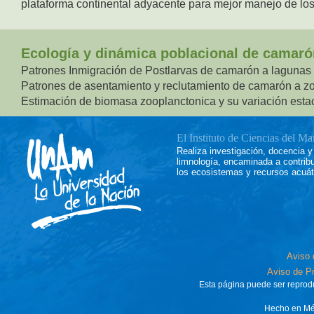
plataforma continental adyacente para mejor manejo de los
Ecología y dinámica poblacional de camaró
Patrones Inmigración de Postlarvas de camarón a lagunas
Patrones de asentamiento y reclutamiento de camarón a z
Estimación de biomasa zooplanctonica y su variación esta
El Instituto de Ciencias del M
Realiza investigación, docencia y 
limnología, encaminada a contrib
los ecosistemas y recursos acuát
Aviso 
Aviso de Pr
Esta página puede ser reproduc
Hecho en Méx