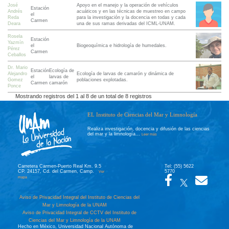
José
Apoyo en el manejo y la operación de vehículos
Estación
Andrés
acuáticos y en las técnicas de muestreo en campo
el
Reda
para la investigación y la docencia en todas y cada
Carmen
Deara
una de sus ramas derivadas del ICML-UNAM.
Rosela
Estación
Yazmín
el
Biogeoquímica e hidrología de humedales.
Pérez
Carmen
Ceballos
Dr. Mario
Estación
Ecología de
Alejandro
Ecología de larvas de camarón y dinámica de
el
larvas de
Gomez
poblaciones explotadas.
Carmen
camarón
Ponce
Mostrando registros del 1 al 8 de un total de 8 registros
EL Instituto de Ciencias del Mar y Limnología
Realiza investigación, docencia y difusión de las ciencias
del mar y la limnología…
Leer más
Carretera Carmen-Puerto Real Km. 9.5
Tel: (55) 5622
CP. 24157, Cd. del Carmen, Camp.
5770
Ver
mapa
Aviso de Privacidad Integral del Instituto de Ciencias del
Mar y Limnología de la UNAM
Aviso de Privacidad Integral de CCTV del Instituto de
Ciencias del Mar y Limnología de la UNAM
Hecho en México, Universidad Nacional Autónoma de