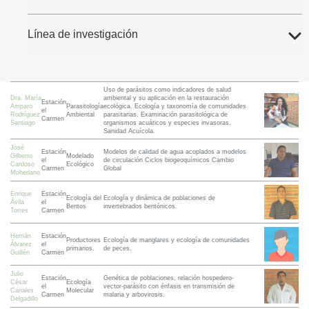
Línea de investigación
Uso de parásitos como indicadores de salud
Dra. María
ambiental y su aplicación en la restauración
Estación
Amparo
Parasitología
ecológica. Ecología y taxonomía de comunidades
el
Rodríguez
Ambiental
parasitarias. Examinación parasitológica de
Carmen
Santiago
organismos acuáticos y especies invasoras.
Sanidad Acuícola.
José
Estación
Modelos de calidad de agua acoplados a modelos
Gilberto
Modelado
el
de circulación Ciclos biogeoquímicos Cambio
Cardoso
Ecológico
Carmen
Global
Mohedano
Enrique
Estación
Ecología del
Ecología y dinámica de poblaciones de
Ávila
el
Bentos
invertebrados bentónicos.
Torres
Carmen
Hernán
Estación
Productores
Ecología de manglares y ecología de comunidades
Álvarez
el
primarios.
de peces.
Guillén
Carmen
Julio
Estación
Genética de poblaciones, relación hospedero-
César
Ecología
el
vector-parásito con énfasis en transmisión de
Canales
Molecular
Carmen
malaria y arbovirosis.
Delgadillo